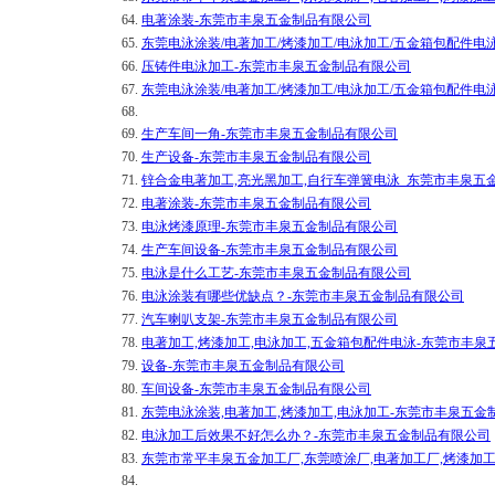
64.
电著涂装-东莞市丰泉五金制品有限公司
65.
东莞电泳涂装/电著加工/烤漆加工/电泳加工/五金箱包配件电
66.
压铸件电泳加工-东莞市丰泉五金制品有限公司
67.
东莞电泳涂装/电著加工/烤漆加工/电泳加工/五金箱包配件电
68.
69.
生产车间一角-东莞市丰泉五金制品有限公司
70.
生产设备-东莞市丰泉五金制品有限公司
71.
锌合金电著加工,亮光黑加工,自行车弹簧电泳_东莞市丰泉五
72.
电著涂装-东莞市丰泉五金制品有限公司
73.
电泳烤漆原理-东莞市丰泉五金制品有限公司
74.
生产车间设备-东莞市丰泉五金制品有限公司
75.
电泳是什么工艺-东莞市丰泉五金制品有限公司
76.
电泳涂装有哪些优缺点？-东莞市丰泉五金制品有限公司
77.
汽车喇叭支架-东莞市丰泉五金制品有限公司
78.
电著加工,烤漆加工,电泳加工,五金箱包配件电泳-东莞市丰
79.
设备-东莞市丰泉五金制品有限公司
80.
车间设备-东莞市丰泉五金制品有限公司
81.
东莞电泳涂装,电著加工,烤漆加工,电泳加工-东莞市丰泉五金
82.
电泳加工后效果不好怎么办？-东莞市丰泉五金制品有限公司
83.
东莞市常平丰泉五金加工厂,东莞喷涂厂,电著加工厂,烤漆加工
84.