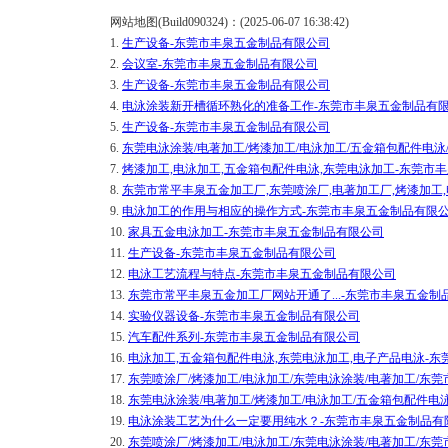
网站地图(Build090324)：(2025-06-07 16:38:42)
1.
生产设备-东莞市丰泉五金制品有限公司
2.
会议室-东莞市丰泉五金制品有限公司
3.
生产设备-东莞市丰泉五金制品有限公司
4.
电泳涂装新开槽循环熟化的准备工作-东莞市丰泉五金制品有
5.
生产设备-东莞市丰泉五金制品有限公司
6.
东莞电泳涂装/电著加工/烤漆加工/电泳加工/五金箱包配件电
7.
烤漆加工,电泳加工,五金箱包配件电泳,东莞电泳加工-东莞市
8.
东莞市常平丰泉五金加工厂,东莞喷涂厂,电著加工厂,烤漆加工
9.
电泳加工的作用与相应的操作方式-东莞市丰泉五金制品有限
10.
家具五金电泳加工-东莞市丰泉五金制品有限公司
11.
生产设备-东莞市丰泉五金制品有限公司
12.
电泳工艺流程与特点-东莞市丰泉五金制品有限公司
13.
东莞市常平丰泉五金加工厂网站开通了...-东莞市丰泉五金制
14.
实验仪器设备-东莞市丰泉五金制品有限公司
15.
汽车配件系列-东莞市丰泉五金制品有限公司
16.
电泳加工,五金箱包配件电泳,东莞电泳加工,电子产品电泳-
17.
东莞喷涂厂/烤漆加工/电泳加工/东莞电泳涂装/电著加工/东
18.
东莞电泳涂装/电著加工/烤漆加工/电泳加工/五金箱包配件电
19.
电泳涂装工艺为什么一定要用纯水？-东莞市丰泉五金制品有
20.
东莞喷涂厂/烤漆加工/电泳加工/东莞电泳涂装/电著加工/东