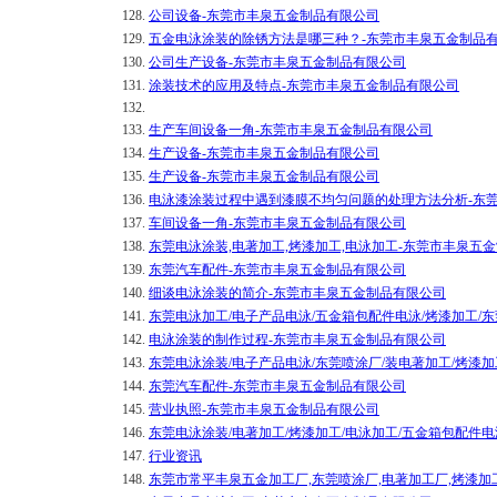
128.
公司设备-东莞市丰泉五金制品有限公司
129.
五金电泳涂装的除锈方法是哪三种？-东莞市丰泉五金制品
130.
公司生产设备-东莞市丰泉五金制品有限公司
131.
涂装技术的应用及特点-东莞市丰泉五金制品有限公司
132.
133.
生产车间设备一角-东莞市丰泉五金制品有限公司
134.
生产设备-东莞市丰泉五金制品有限公司
135.
生产设备-东莞市丰泉五金制品有限公司
136.
电泳漆涂装过程中遇到漆膜不均匀问题的处理方法分析-东
137.
车间设备一角-东莞市丰泉五金制品有限公司
138.
东莞电泳涂装,电著加工,烤漆加工,电泳加工-东莞市丰泉五
139.
东莞汽车配件-东莞市丰泉五金制品有限公司
140.
细谈电泳涂装的简介-东莞市丰泉五金制品有限公司
141.
东莞电泳加工/电子产品电泳/五金箱包配件电泳/烤漆加工/
142.
电泳涂装的制作过程-东莞市丰泉五金制品有限公司
143.
东莞电泳涂装/电子产品电泳/东莞喷涂厂/装电著加工/烤漆
144.
东莞汽车配件-东莞市丰泉五金制品有限公司
145.
营业执照-东莞市丰泉五金制品有限公司
146.
东莞电泳涂装/电著加工/烤漆加工/电泳加工/五金箱包配件
147.
行业资讯
148.
东莞市常平丰泉五金加工厂,东莞喷涂厂,电著加工厂,烤漆加